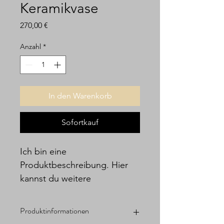
Keramikvase
Preis
270,00 €
Anzahl
*
In den Warenkorb
Sofortkauf
Ich bin eine 
Produktbeschreibung. Hier 
kannst du weitere 
Informationen zu deinem 
Produkt hinzufügen, z. B. 
Produktinformationen
Maße, Material, Pflege- und 