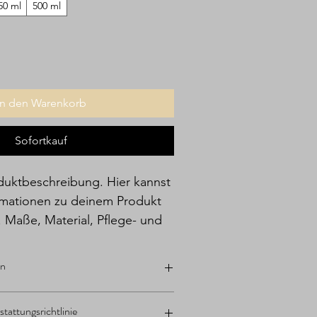
50 ml
500 ml
In den Warenkorb
Sofortkauf
oduktbeschreibung. Hier kannst 
rmationen zu deinem Produkt 
. Maße, Material, Pflege- und 
ise.
en
ere Informationen zu deinem Produkt 
attungsrichtlinie
e, Material, Pflege- und 