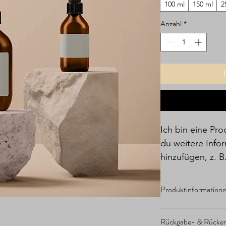
100 ml
150 ml
2
Anzahl
*
Ich bin eine Pr
du weitere Info
hinzufügen, z. B
Reinigungshinwe
Produktinformation
Hier kannst du weit
Rückgabe- & Rückerst
hinzufügen, z. B. 
Maß