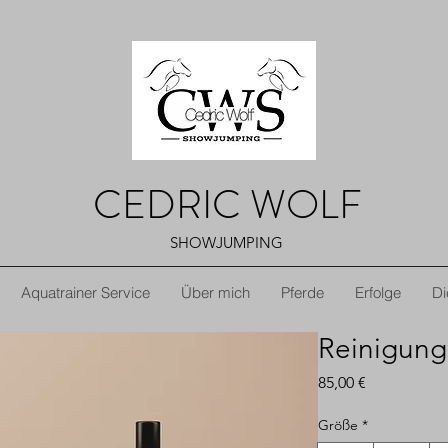
CEDRIC WOLF
SHOWJUMPING
Aquatrainer Service
Über mich
Pferde
Erfolge
Di
Reinigun
Preis
85,00 €
Größe
*